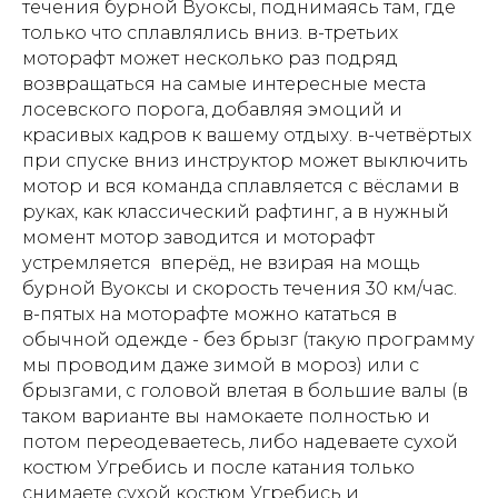
течения бурной Вуоксы, поднимаясь там, где
только что сплавлялись вниз. в-третьих
моторафт может несколько раз подряд
возвращаться на самые интересные места
лосевского порога, добавляя эмоций и
красивых кадров к вашему отдыху. в-четвёртых
при спуске вниз инструктор может выключить
мотор и вся команда сплавляется с вёслами в
руках, как классический рафтинг, а в нужный
момент мотор заводится и моторафт
устремляется вперёд, не взирая на мощь
бурной Вуоксы и скорость течения 30 км/час.
в-пятых на моторафте можно кататься в
обычной одежде - без брызг (такую программу
мы проводим даже зимой в мороз) или с
брызгами, с головой влетая в большие валы (в
таком варианте вы намокаете полностью и
потом переодеваетесь, либо надеваете сухой
костюм Угребись и после катания только
снимаете сухой костюм Угребись и