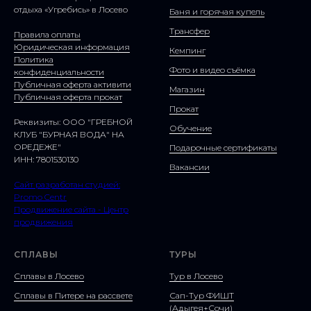
отдыха «Угребись» в Лосево
Баня и горячая купель
Трансфер
Правила оплаты
Юридическая информация
Кемпинг
Политика
Фото и видео съёмка
конфиденциальности
Публичная оферта активити
Магазин
Публичная оферта прокат
Прокат
Реквизиты: ООО "ГРЕБНОЙ
Обучение
КЛУБ "БУРНАЯ ВОДА" НА
ОРЕДЕЖЕ"
Подарочные сертификаты
ИНН: 7801530130
Вакансии
Сайт разработан студией:
Promo Centr
Продвижение сайта - Центр
продвижения
СПЛАВЫ
ТУРЫ
Сплавы в Лосево
Тур в Лосево
Сплавы в Питере на рассвете
Сап-Тур ФИШТ
(Адыгея+Сочи)