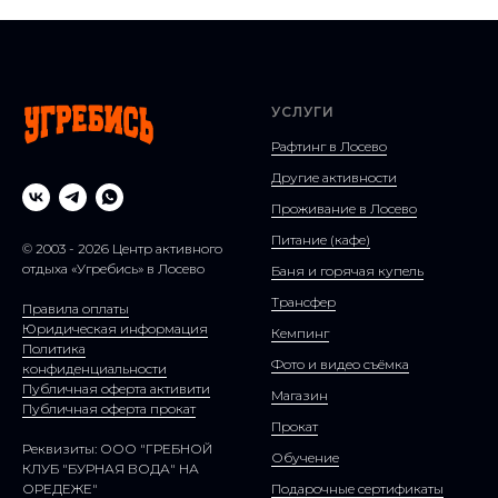
УСЛУГИ
Рафтинг в Лосево
Другие активности
Проживание в Лосево
Питание (кафе)
© 2003 - 2026 Центр активного
отдыха «Угребись» в Лосево
Баня и горячая купель
Трансфер
Правила оплаты
Юридическая информация
Кемпинг
Политика
Фото и видео съёмка
конфиденциальности
Публичная оферта активити
Магазин
Публичная оферта прокат
Прокат
Реквизиты: ООО "ГРЕБНОЙ
Обучение
КЛУБ "БУРНАЯ ВОДА" НА
ОРЕДЕЖЕ"
Подарочные сертификаты