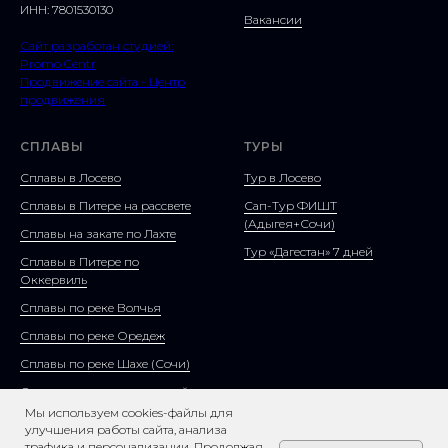
ИНН: 7801530130
Вакансии
Сайт разработан студией:
Promo Centr
Продвижение сайта - Центр
продвижения
СПЛАВЫ
ТУРЫ
Сплавы в Лосево
Тур в Лосево
Сплавы в Питере на рассвете
Сап-Тур ФИШТ
(Адыгея+Сочи)
Сплавы на закате по Лахте
Тур «Дагестан» 7 дней
Сплавы в Питере по
Оккервиль
Сплавы по реке Волчья
Сплавы по реке Оредеж
Сплавы по реке Шахе (Сочи)
Организация мероприятий
Мы используем cookies-файлы для
улучшения работы сайта, анализа
трафика и персонализации. Продолжая,