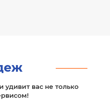
деж
 удивит вас не только
ервисом!