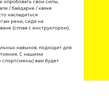
 опробовать свои силы,
е / байдарке / каяке
сто насладиться
ам реки, сидя на
ане (сплав с инструктором),
альных навыков, подходит для
стояния. С нашими
 спортсмены) вам будет