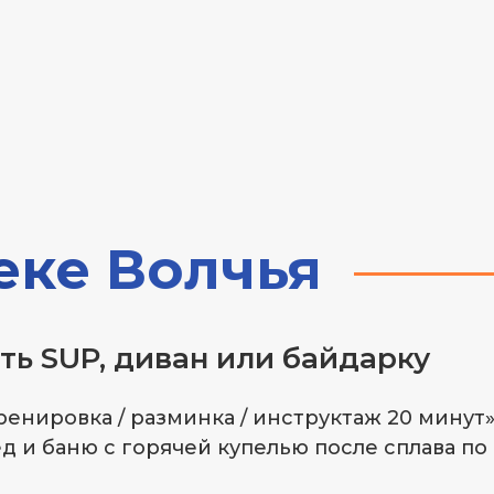
ВАТЬ
еке Волчья
ть SUP, диван или байдарку
нировка / разминка / инструктаж 20 минут»
 и баню с горячей купелью после сплава по