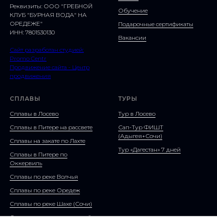
Реквизиты: ООО "ГРЕБНОЙ
Обучение
КЛУБ "БУРНАЯ ВОДА" НА
ОРЕДЕЖЕ"
Подарочные сертификаты
ИНН: 7801530130
Вакансии
Сайт разработан студией:
Promo Centr
Продвижение сайта - Центр
продвижения
СПЛАВЫ
ТУРЫ
Сплавы в Лосево
Тур в Лосево
Сплавы в Питере на рассвете
Сап-Тур ФИШТ
(Адыгея+Сочи)
Сплавы на закате по Лахте
Тур «Дагестан» 7 дней
Сплавы в Питере по
Оккервиль
Сплавы по реке Волчья
Сплавы по реке Оредеж
Сплавы по реке Шахе (Сочи)