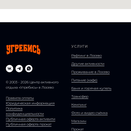
УСЛУГИ
Рафтинг в Лосево
Другие активности
Проживание в Лосево
Питание (кафе)
© 2003 - 2026 Центр активного
отдыха «Угребись» в Лосево
Баня и горячая купель
Трансфер
Правила оплаты
Юридическая информация
Кемпинг
Политика
Фото и видео съёмка
конфиденциальности
Публичная оферта активити
Магазин
Публичная оферта прокат
Прокат