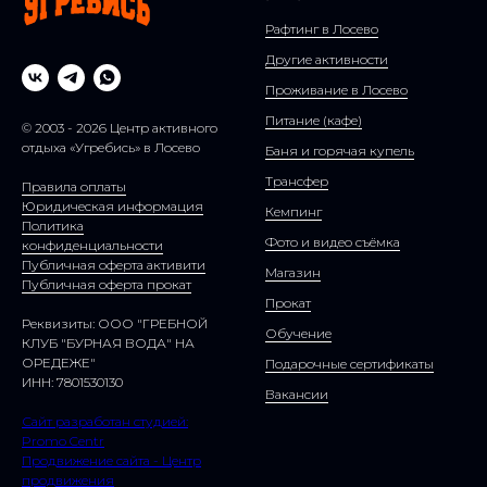
Рафтинг в Лосево
Другие активности
Проживание в Лосево
Питание (кафе)
© 2003 - 2026 Центр активного
отдыха «Угребись» в Лосево
Баня и горячая купель
Трансфер
Правила оплаты
Юридическая информация
Кемпинг
Политика
Фото и видео съёмка
конфиденциальности
Публичная оферта активити
Магазин
Публичная оферта прокат
Прокат
Реквизиты: ООО "ГРЕБНОЙ
Обучение
КЛУБ "БУРНАЯ ВОДА" НА
ОРЕДЕЖЕ"
Подарочные сертификаты
ИНН: 7801530130
Вакансии
Сайт разработан студией:
Promo Centr
Продвижение сайта - Центр
продвижения