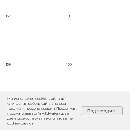
157
158
159
160
Мы используем cookies-файлы для
улучшения работы сайта, анализа
трафика и персонализации. Продолжая,
Подтвердить
161
162
просматривать сайт wildwater.ru, вы
даете свое согласие на использование
cookies-файлов.