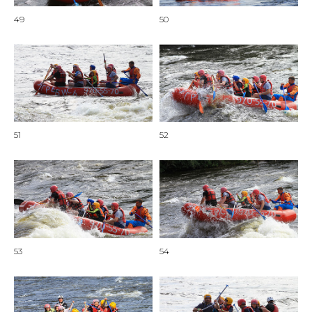
49
50
51
52
53
54