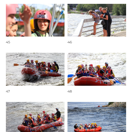
45
46
47
48