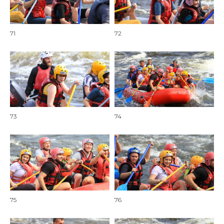
71
72
73
74
75
76