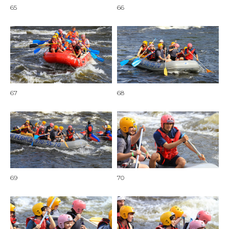
65
66
67
68
69
70