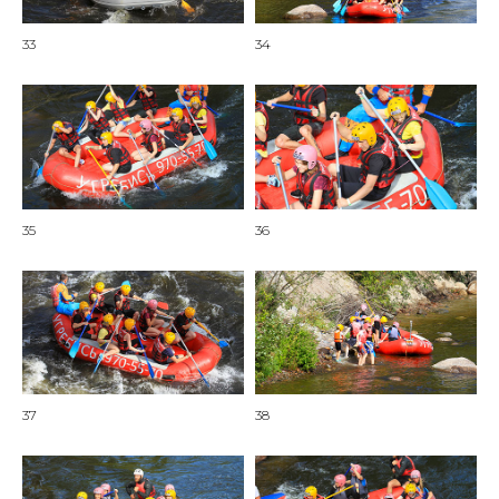
33
34
35
36
37
38