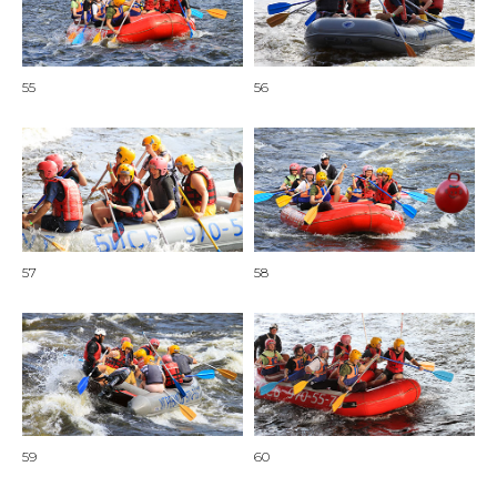
55
56
57
58
59
60