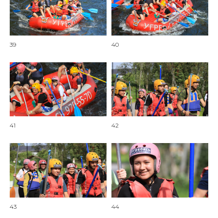
39
40
41
42
43
44