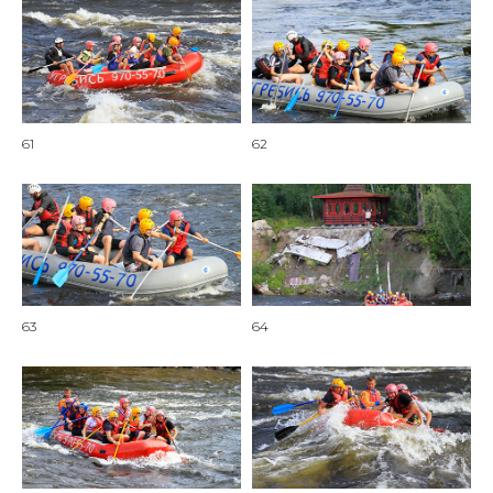
61
62
63
64