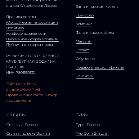
отдыха «Угребись» в Лосево
Баня и горячая купель
Трансфер
Правила оплаты
Юридическая информация
Кемпинг
Политика
Фото и видео съёмка
конфиденциальности
Публичная оферта активити
Магазин
Публичная оферта прокат
Прокат
Реквизиты: ООО "ГРЕБНОЙ
Обучение
КЛУБ "БУРНАЯ ВОДА" НА
ОРЕДЕЖЕ"
Подарочные сертификаты
ИНН: 7801530130
Вакансии
Сайт разработан
студией:Flow-Pixel
Продвижение сайта - Центр
продвижения
СПЛАВЫ
ТУРЫ
Сплавы в Лосево
Тур в Лосево
Сплавы по реке Волчья
Тур Сочи 2-4 дня