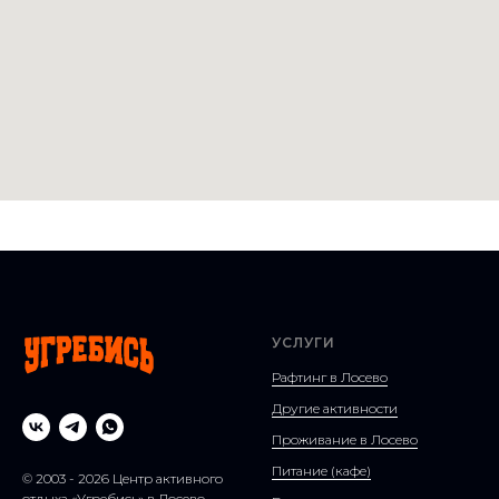
УСЛУГИ
Рафтинг в Лосево
Другие активности
Проживание в Лосево
Питание (кафе)
© 2003 - 2026 Центр активного
отдыха «Угребись» в Лосево