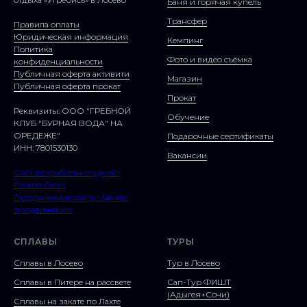
Баня и горячая купель
Трансфер
Правила оплаты
Юридическая информация
Кемпинг
Политика
Фото и видео съёмка
конфиденциальности
Публичная оферта активити
Магазин
Публичная оферта прокат
Прокат
Реквизиты: ООО "ГРЕБНОЙ
Обучение
КЛУБ "БУРНАЯ ВОДА" НА
ОРЕДЕЖЕ"
Подарочные сертификаты
ИНН: 7801530130
Вакансии
Сайт разработан студией:
Promo Centr
Продвижение сайта - Центр
продвижения
СПЛАВЫ
ТУРЫ
Сплавы в Лосево
Тур в Лосево
Сплавы в Питере на рассвете
Сап-Тур ФИШТ
(Адыгея+Сочи)
Сплавы на закате по Лахте